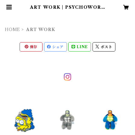
ART WORK | PSYCHOWORK
S
HOME
ART WORK
保存
シェア
LINE
ポスト