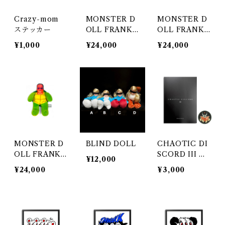
Crazy-mom
MONSTER D
MONSTER D
ステッカー
OLL FRANKE
OLL FRANKE
N-TURTLE G
N-TURTLE N
¥1,000
¥24,000
¥24,000
rayGreen
eonOrange
MONSTER D
BLIND DOLL
CHAOTIC DI
OLL FRANKE
SCORD III 作
¥12,000
N-TURTLE Fi
品集
¥24,000
¥3,000
rePink