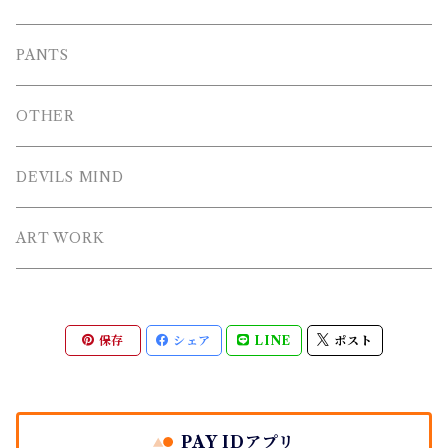
LONG T-SHIRT
Blouson
PANTS
SWEAT
OTHER
HOODIE
DEVILS MIND
ZIP HOODIE
ART WORK
保存
シェア
LINE
ポスト
PAY IDアプリ