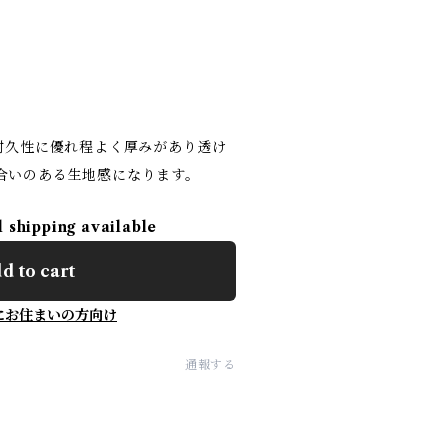
で耐久性に優れ程よく厚みがあり透け
合いのある生地感になります。
l shipping available
d to cart
にお住まいの方向け
通報する