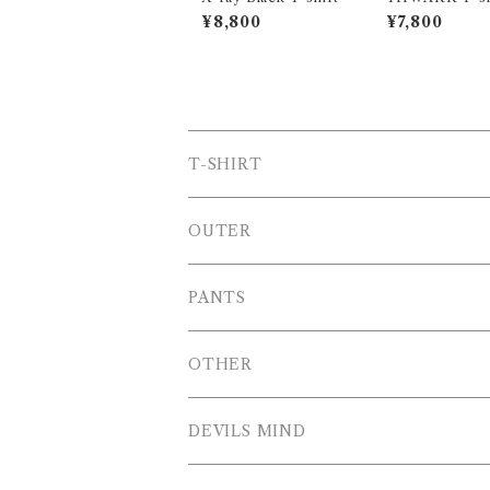
¥8,800
¥7,800
T-SHIRT
T-SHIRT
OUTER
LONG T-SHIRT
Blouson
PANTS
SWEAT
OTHER
HOODIE
DEVILS MIND