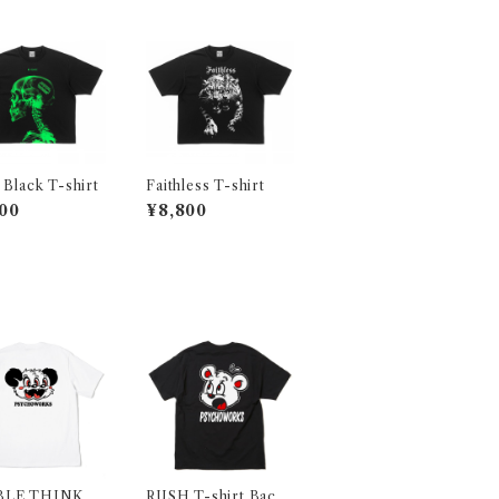
 Black T-shirt
Faithless T-shirt
00
¥8,800
LE THINK T
RUSH T-shirt Back