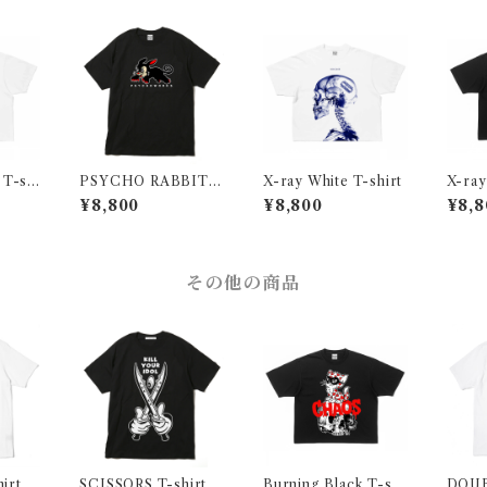
 T-shi
PSYCHO RABBIT T
X-ray White T-shirt
X-ray
-shirt
¥8,800
¥8,800
¥8,8
その他の商品
irt
SCISSORS T-shirt
Burning Black T-shi
DOUB