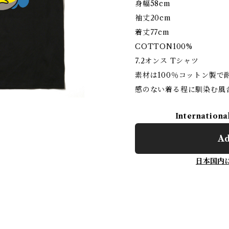
身幅58cm
袖丈20cm
着丈77cm
COTTON100%
7.2オンス Tシャツ
素材は100％コットン製
感のない着る程に馴染む風
Internationa
Ad
日本国内