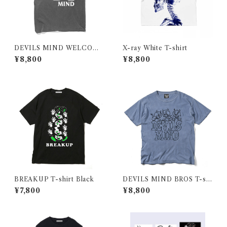
DEVILS MIND WELCOME
X-ray White T-shirt
T-shirt
¥8,800
¥8,800
BREAKUP T-shirt Black
DEVILS MIND BROS T-shi
rt
¥7,800
¥8,800