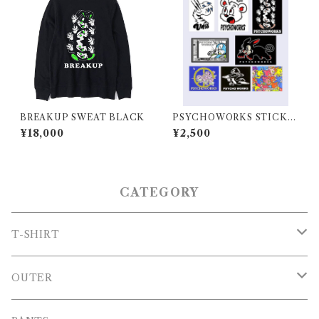
BREAKUP SWEAT BLACK
PSYCHOWORKS STICKE
R SET
¥18,000
¥2,500
CATEGORY
T-SHIRT
T-SHIRT
OUTER