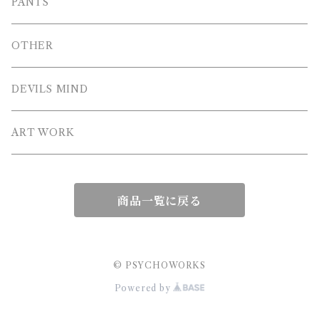
LONG T-SHIRT
Blouson
PANTS
SWEAT
OTHER
HOODIE
DEVILS MIND
ZIP HOODIE
ART WORK
商品一覧に戻る
© PSYCHOWORKS
Powered by