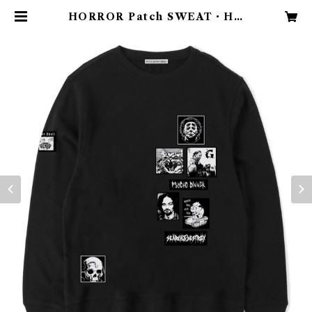
HORROR Patch SWEAT・HO
ODIE・ZIP HOODIE | PSYCH
OWORKS