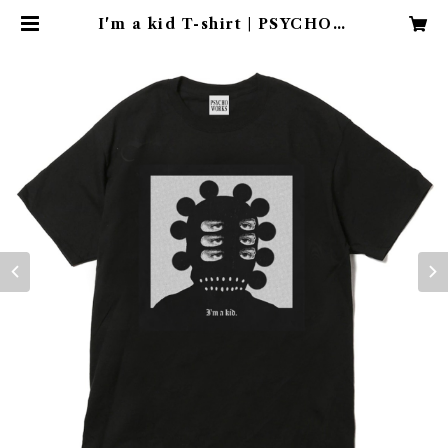
I'm a kid T-shirt | PSYCHOW
ORKS