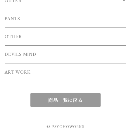
T-SHIRT
OUTER
LONG T-SHIRT
Blouson
PANTS
SWEAT
OTHER
HOODIE
DEVILS MIND
ZIP HOODIE
ART WORK
商品一覧に戻る
© PSYCHOWORKS