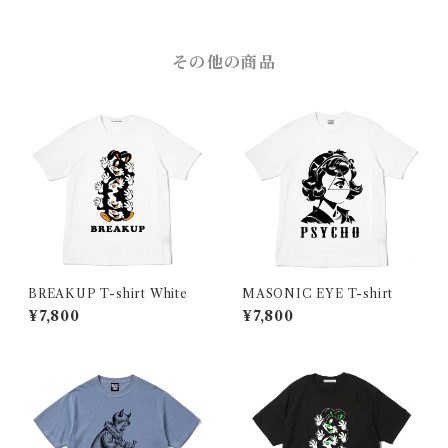
その他の商品
BREAKUP T-shirt White
MASONIC EYE T-shirt
¥7,800
¥7,800