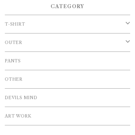
CATEGORY
T-SHIRT
T-SHIRT
OUTER
LONG T-SHIRT
Blouson
PANTS
SWEAT
OTHER
HOODIE
DEVILS MIND
ZIP HOODIE
ART WORK