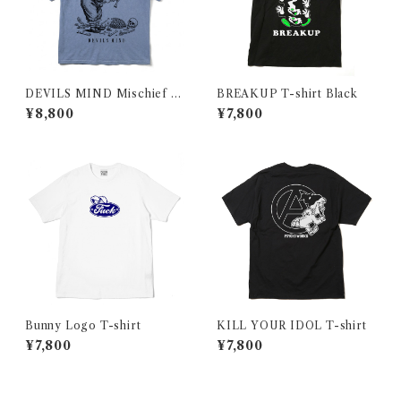
DEVILS MIND Mischief T
BREAKUP T-shirt Black
-shirt
¥8,800
¥7,800
Bunny Logo T-shirt
KILL YOUR IDOL T-shirt
¥7,800
¥7,800