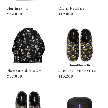
Blurring shirt
Charm Necklace
¥32,000
¥19,800
Phantasma shirt 再入荷
SUBU×KOUSUKE SHIMIZ
U / BLOOM
¥32,000
¥13,200