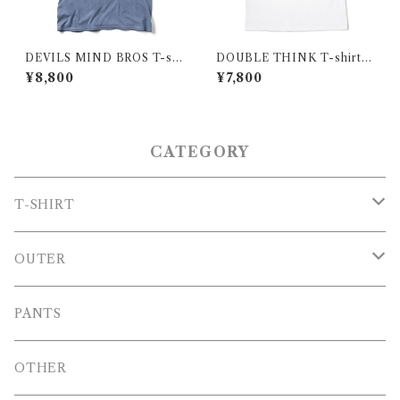
DEVILS MIND BROS T-shi
DOUBLE THINK T-shirt B
rt
ack print
¥8,800
¥7,800
CATEGORY
T-SHIRT
T-SHIRT
OUTER
LONG T-SHIRT
Blouson
PANTS
SWEAT
OTHER