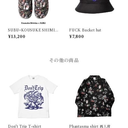
SUBU×KOUSUKE SHIMIZ
FUCK Bucket hat
U / NIGHTMARES ON WA
¥13,200
¥7,800
X
その他の商品
Don't Trip T-shirt
Phantasma shirt 再入荷