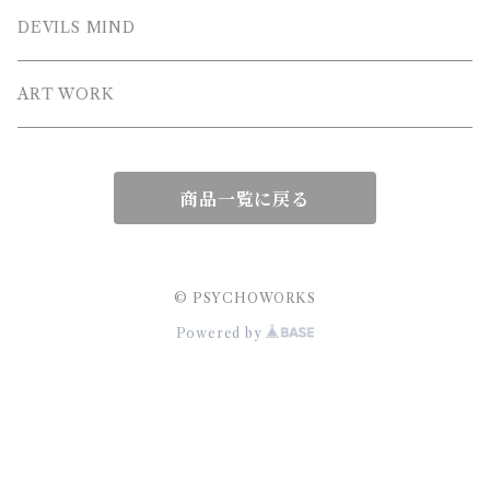
HOODIE
DEVILS MIND
ZIP HOODIE
ART WORK
商品一覧に戻る
© PSYCHOWORKS
Powered by